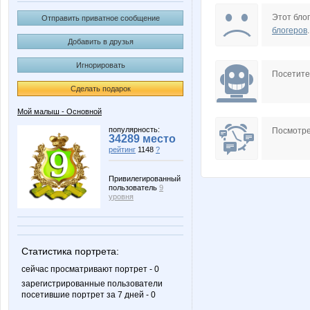
OleOka
Stella6
Этот блог
Отправить приватное сообщение
блогеров
.
Добавить в друзья
Игнорировать
nightmare
u_Nick
Посетит
Сделать подарок
Мой малыш - Основной
Любовь**
Лолан
популярность:
Посмотре
34289 место
рейтинг
1148
?
Привилегированный
пользователь
9
уровня
Статистика портрета:
сейчас просматривают портрет - 0
зарегистрированные пользователи
посетившие портрет за 7 дней - 0