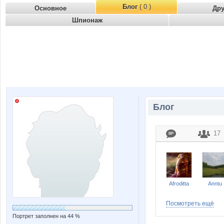
Блог
( 0 )
Основное
Др
Шпионаж
Блог
17
Afroditta
Anntu
Посмотреть ещё
Портрет заполнен на 44 %